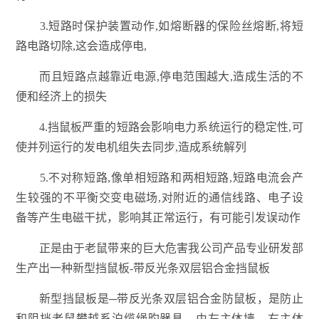
3.短路时保护装置动作,如熔断器的保险丝熔断,将短
路电路切除,这会造成停电,
而且短路点越靠近电源,停电范围越大,造成生活的不
便和经济上的损失
4.挡鼠板严重的短路会影响电力系统运行的稳定性,可
使并列运行的发电机组失去同步,造成系统解列
5.不对称短路,像单相短路和两相短路,短路电流会产
生较强的不平衡交变电磁场,对附近的通信线路、电子设
备等产生电磁干扰，影响其正常运行，有可能引发误动作
正是由于老鼠带来的巨大危害我公司产品专业研发部
生产出一种新型挡鼠板-带反光条双层铝合金挡鼠板
新型挡鼠板是─带反光条双层铝合金防鼠板，是防止
和阻挡老鼠攀越系泊缆绳旳器具，由左主体墙、右主体