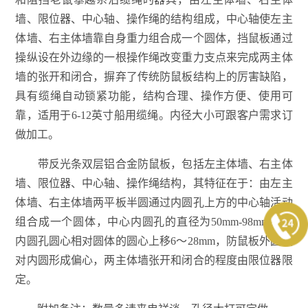
墙、限位器、中心轴、操作绳的结构组成，中心轴使左主
体墙、右主体墙靠自身重力组合成一个圆体，挡鼠板通过
操纵设在外边缘的一根操作绳改变重力支点来完成两主体
墙的张开和闭合，摒弃了传统防鼠板结构上的厉害缺陷，
具有缆绳自动锁紧功能，结构合理、操作方便、使用可
靠，适用于6-12英寸船用缆绳。内径大小可跟客户需求订
做加工。
带反光条双层铝合金防鼠板，包括左主体墙、右主体
墙、限位器、中心轴、操作绳结构，其特征在于：由左主
体墙、右主体墙两平板半圆通过内圆孔上方的中心轴活动
组合成一个圆体，中心内圆孔的直径为50mm-98mm，其
内圆孔圆心相对圆体的圆心上移6～28mm，防鼠板外圆相
对内圆形成偏心，两主体墙张开和闭合的程度由限位器限
定。