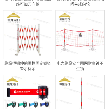
座可加万向轮
间带成向轮
绝缘塑钢伸缩围栏固定锁链
电力绝缘安全围网耐腐蚀不
警示标示
生锈