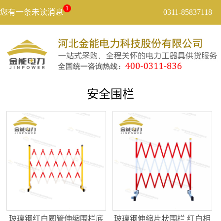
1
您有一条未读消息
0311-85837118
安全围栏
玻璃钢红白圆管伸缩围栏底
玻璃钢伸缩片状围栏 红白相