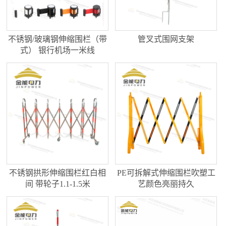
不锈钢/玻璃钢伸缩围栏（带
管叉式围网支架
式） 银行机场一米线
不锈钢拱形伸缩围栏红白相
PE可拆解式伸缩围栏吹塑工
间 带轮子1.1-1.5米
艺颜色亮丽持久