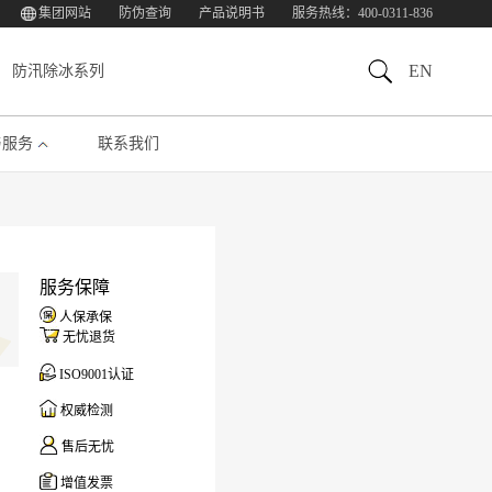
集团网站
防伪查询
产品说明书
服务热线：400-0311-836
EN
防汛除冰系列
与服务
联系我们
服务保障
人保承保
无忧退货
ISO9001认证
权威检测
售后无忧
增值发票