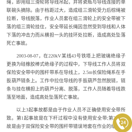
绳，即用组三滑轮将导线吊起，并将瓷瓶与导线连接的单
联碗头摘除。由于档距过大，造成组三滑轮受力后棕绳被
拉断，导线脱落，作业人员套在组三滑轮上的安全带被下
落的组三滑轮挂住，安全带延长绳因忽然受到导线和人体
下落的冲击力而从横担一头的挂环处拉断，造成高处坠落
死亡事故。
2003-08-07，在220kV某线43号铁塔上把玻璃绝缘子
更换为硅橡胶棒式绝缘子的过程中，下导线工作人员将双
保险安全带中的围杆带系在导线上，2.5m长保险绳系在手
扳葫芦链条上。工作中拉住导线的手扳葫芦忽然脱链，链
条与挂在横担上的葫芦分离、脱落，工作人员随着导线跌
落至地面，造成高处坠落死亡事故。
以上3起事故都是由于作业人员不正确使用安全带所
致。第1起事故是在下杆过程中没有使用安全带;第2起事
故是由于双保险安全带的围杆带错误地套在作业的组三滑