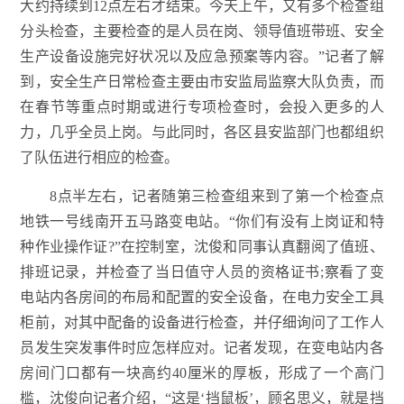
大约持续到12点左右才结束。今天上午，又有多个检查组
分头检查，主要检查的是人员在岗、领导值班带班、安全
生产设备设施完好状况以及应急预案等内容。”记者了解
到，安全生产日常检查主要由市安监局监察大队负责，而
在春节等重点时期或进行专项检查时，会投入更多的人
力，几乎全员上岗。与此同时，各区县安监部门也都组织
了队伍进行相应的检查。
8点半左右，记者随第三检查组来到了第一个检查点
地铁一号线南开五马路变电站。“你们有没有上岗证和特
种作业操作证?”在控制室，沈俊和同事认真翻阅了值班、
排班记录，并检查了当日值守人员的资格证书;察看了变
电站内各房间的布局和配置的安全设备，在电力安全工具
柜前，对其中配备的设备进行检查，并仔细询问了工作人
员发生突发事件时应怎样应对。记者发现，在变电站内各
房间门口都有一块高约40厘米的厚板，形成了一个高门
槛，沈俊向记者介绍，“这是‘挡鼠板’，顾名思义，就是挡