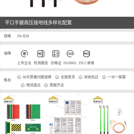
平口手握高压接地线多样化配置
规格
JN-JDX
保障
上市企业
检测报告
合格证
ISO9001
PICC承保
90天质量问题退换
全国发货
验收包过
一对一客服
售后
物流直达
票据齐全