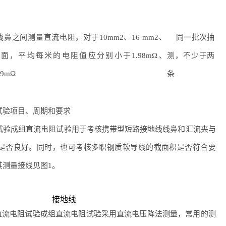
线鼻之间测量直流电阻，对于
10mm
2
、
16 mm
2
、
同一批次抽
面，平均每米的电阻值应分别小于
1.98mΩ
、
测，不少于两
79mΩ
条
验项目、周期和要求
验成组直流电阻试验用于考核携带型短路接地线线鼻和汇流夹与
是否良好。同时，也可考核多职钢质软导线的截面积是否符合要
其测量接线见图1。
组直流电阻试验成组直流电阻试验采用直流电压降法测量，常用的测