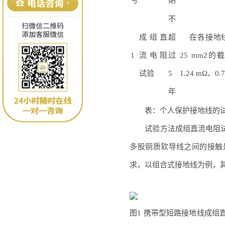
号
期
不
成组直
超
在各接地
1
流电阻
过
25 mm
2
的截
试验
5
1.24 mΩ
、
0.
年
表：个人保护接地线的试
试验方法成组直流电阻试
多股铜质软导线之间的接触
求，以组合式接地线为例，
图1 携带型短路接地线成